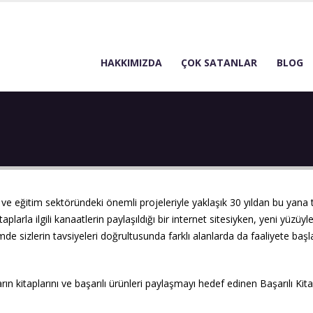
HAKKIMIZDA
ÇOK SATANLAR
BLOG
arı ve eğitim sektöründeki önemli projeleriyle yaklaşık 30 yıldan bu yana 
larla ilgili kanaatlerin paylaşıldığı bir internet sitesiyken, yeni yüzüyle
de sizlerin tavsiyeleri doğrultusunda farklı alanlarda da faaliyete başlay
n kitaplarını ve başarılı ürünleri paylaşmayı hedef edinen Başarılı Kitap