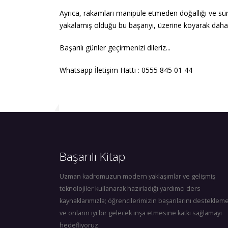
Ayrıca, rakamları manipüle etmeden doğallığı ve sürek
yakalamış olduğu bu başarıyı, üzerine koyarak dah
Başarılı günler geçirmenizi dileriz...
Whatsapp İletişim Hattı : 0555 845 01 44
Başarılı Kitap
Uzman kadromuzun modern yaklaşımlar ve gelişmiş
teknolojiler kullanarak hazırladığı yardımcı ders
kaynaklarımızla; öğrencilerimizin başarılarını destekleme
ve onların iyi bir gelecek inşa etmesine katkı sağlamayı
hedefliyoruz.