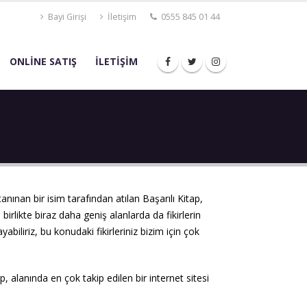
Bayi Girişi
İletişim
0555 845 01 44
ONLİNE SATIŞ
İLETİŞİM
tanınan bir isim tarafından atılan Başarılı Kitap,
 birlikte biraz daha geniş alanlarda da fikirlerin
abiliriz, bu konudaki fikirleriniz bizim için çok
, alanında en çok takip edilen bir internet sitesi