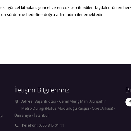
li güncel kitapları, güncel ve en çok tercih edilen faydalı ürünleri he
a da sürdürme hedefine doğru adım adım ilerlemektedir.
İletişim Bilgilerimiz
B
Adres:
Başarılı Kitap - Cemil Meriç Mah. Altınşehir
Metro Durağı (Nüfus Müdürlüğü Karşısı - Opet Arkası) -
yi
Ümraniye / İstanbul
Telefon:
0555 845 01 44